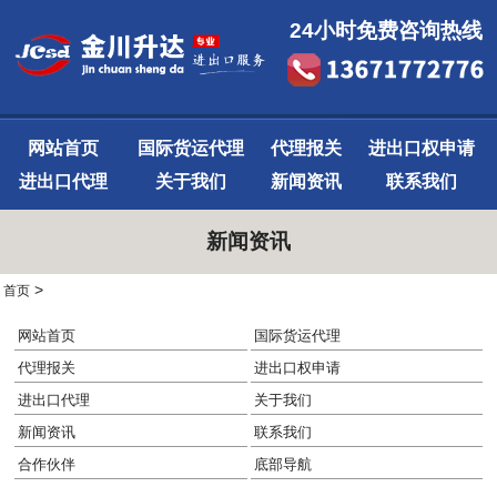
24小时免费咨询热线
网站首页
国际货运代理
代理报关
进出口权申请
进出口代理
关于我们
新闻资讯
联系我们
新闻资讯
>
首页
网站首页
国际货运代理
代理报关
进出口权申请
进出口代理
关于我们
新闻资讯
联系我们
合作伙伴
底部导航