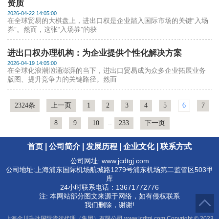
资质
2026-04-22 14:05:00
在全球贸易的大棋盘上，进出口权是企业踏入国际市场的关键“入场
券”。然而，这张“入场券”的获
进出口权办理机构：为企业提供个性化解决方案
2026-04-19 14:05:00
在全球化浪潮汹涌澎湃的当下，进出口贸易成为众多企业拓展业务
版图、提升竞争力的关键路径。然而
2324条
上一页
1
2
3
4
5
6
7
..
8
9
10
233
下一页
首页
|
公司简介
|
发展历程
|
企业文化
|
联系方式
公司网址: www.jcdtgj.com
公司地址:上海浦东国际机场航城路1279号浦东机场第二监管区503甲
库
24小时联系电话：13671772776
注: 本网站部分图文来源于网络，如有侵权联系
我们删除，谢谢!
上海金川升达国际货运代理（集团）有限公司
www.jcdtgj.com
Copyright © 2023