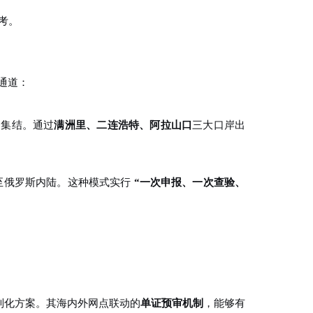
考。
通道：
速集结。通过
满洲里、二连浩特、阿拉山口
三大口岸出
至俄罗斯内陆。这种模式实行
“一次申报、一次查验、
制化方案。其海内外网点联动的
单证预审机制
，能够有