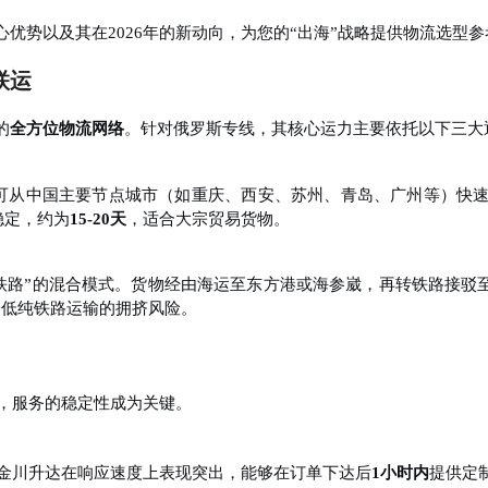
优势以及其在2026年的新动向，为您的“出海”战略提供物流选型参
联运
的
全方位物流网络
。针对俄罗斯专线，其核心运力主要依托以下三大
可从中国主要节点城市（如重庆、西安、苏州、青岛、广州等）快
稳定，约为
15-20天
，适合大宗贸易货物。
+铁路”的混合模式。货物经由海运至东方港或海参崴，再转铁路接驳
低纯铁路运输的拥挤风险
。
义，服务的稳定性成为关键。
，金川升达在响应速度上表现突出，能够在订单下达后
1小时内
提供定