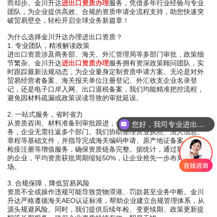
而却步。金川升达
进出口资质办理
服务，凭借多年行业经验与专业
团队，为企业提供高效、合规的资质申请全流程支持，助您快速突
破贸易壁垒，轻松开启全球业务新篇章！
为什么选择金川升达办理进出口资质？
1. 专业团队，精准解读政策
进出口资质涉及商务部、海关、外汇管理局等多部门审批，政策细
节繁杂。金川升达
进出口资质办理
服务拥有资深政策顾问团队，实
时跟踪最新法规动态，为企业量身定制资质申请方案。无论是对外
贸易经营者备案、海关报关单位注册登记、外汇收支企业名录登
记，还是电子口岸入网、出口退税备案，我们均能精准把控流程，
避免因材料疏漏或政策误读导致的审批延误。
2. 一站式服务，省时省力
从资质咨询、材料准备到审批跟进，金川升达提供全流程代办服
您好，我司专业进出口报关，国际运输，仓储配送
务，企业无需往返多个部门。我们协助整理营业执照、法人信息、
章程等基础文件，并指导完成海关编码申请、原产地证备案、检验
检疫注册等增值服务，确保资质链条完整。据统计，通过我们代办
的企业，平均资质获批周期缩短50%，让企业抢先一步布局国际市
场。
3. 合规保障，降低贸易风险
资质不全或操作违规可能导致货物滞港、罚款甚至业务中断。金川
升达严格遵循海关AEO认证标准，帮助企业建立合规管理体系，从
源头规避风险。同时，我们提供后续年检、变更续期、政策更新提