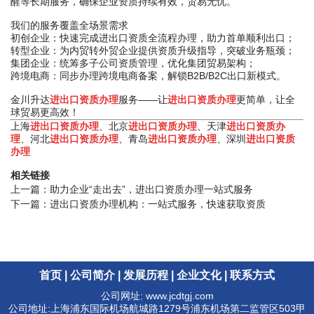
醒等长期服务，确保企业资质持续有效，贸易无忧。
我们的服务覆盖全场景需求
初创企业：快速完成进出口资质全流程办理，助力首单顺利出口；
转型企业：为内贸转外贸企业提供资质升级指导，突破业务瓶颈；
集团企业：统筹多子公司资质管理，优化集团贸易架构；
跨境电商：同步办理跨境电商备案，解锁B2B/B2C出口新模式。
金川升达
进出口资质办理
服务——让
进出口资质办理
更简单，让全
球贸易更高效！
进出口资质办理
进出口资质办理
进出口资质办
上海
、北京
、天津
理
进出口资质办理
进出口资质办理
进出口资质
、河北
、青岛
、深圳
办理
相关链接
上一篇：
助力企业“走出去”，进出口资质办理一站式服务
下一篇：
进出口资质办理机构：一站式服务，快速获取资质
首页
|
公司简介
|
发展历程
|
企业文化
|
联系方式
公司网址: www.jcdtgj.com
公司地址:上海浦东国际机场航城路1279号浦东机场第二监管区503甲