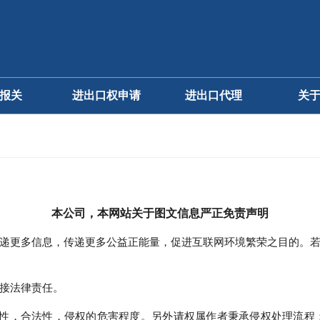
报关
进出口权申请
进出口代理
关
进口代理
公
出口代理
企
食品进口代理
本公司，本网站关于图文信息严正免责声明
其他
递更多信息，传递更多公益正能量，促进互联网环境繁荣之目的。
接法律责任。
，合法性，侵权的危害程度。另外请权属作者秉承侵权处理流程：1