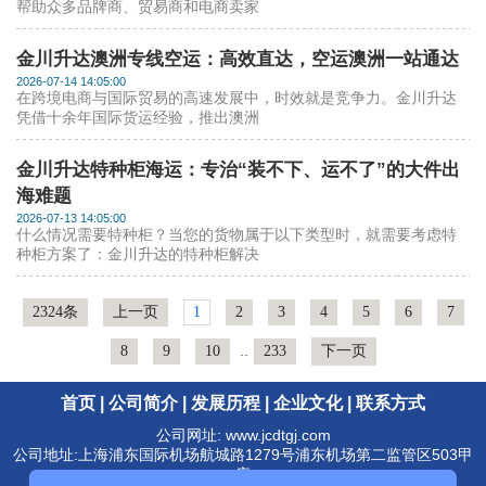
帮助众多品牌商、贸易商和电商卖家
金川升达澳洲专线空运：高效直达，空运澳洲一站通达
2026-07-14 14:05:00
在跨境电商与国际贸易的高速发展中，时效就是竞争力。金川升达
凭借十余年国际货运经验，推出澳洲
金川升达特种柜海运：专治“装不下、运不了”的大件出
海难题
2026-07-13 14:05:00
什么情况需要特种柜？当您的货物属于以下类型时，就需要考虑特
种柜方案了：金川升达的特种柜解决
2324条
上一页
1
2
3
4
5
6
7
..
8
9
10
233
下一页
首页
|
公司简介
|
发展历程
|
企业文化
|
联系方式
公司网址: www.jcdtgj.com
公司地址:上海浦东国际机场航城路1279号浦东机场第二监管区503甲
库