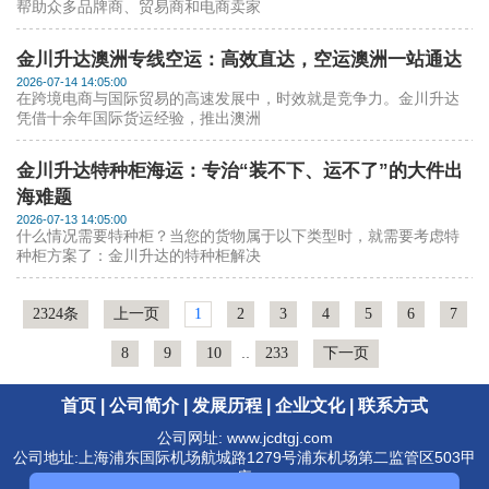
帮助众多品牌商、贸易商和电商卖家
金川升达澳洲专线空运：高效直达，空运澳洲一站通达
2026-07-14 14:05:00
在跨境电商与国际贸易的高速发展中，时效就是竞争力。金川升达
凭借十余年国际货运经验，推出澳洲
金川升达特种柜海运：专治“装不下、运不了”的大件出
海难题
2026-07-13 14:05:00
什么情况需要特种柜？当您的货物属于以下类型时，就需要考虑特
种柜方案了：金川升达的特种柜解决
2324条
上一页
1
2
3
4
5
6
7
..
8
9
10
233
下一页
首页
|
公司简介
|
发展历程
|
企业文化
|
联系方式
公司网址: www.jcdtgj.com
公司地址:上海浦东国际机场航城路1279号浦东机场第二监管区503甲
库